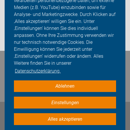
verarbeiten personenbezogene Daten, um externe
ADFC Rhein-Neckar
Medien (z.B. YouTube) einzubinden sowie für
Analyse- und Marketingzwecke. Durch Klicken auf
Sei dabei
‚Alles akzeptieren‘ willigen Sie ein. Unter
Presse
‚Einstellungen‘ können Sie dies individuell
anpassen. Ohne Ihre Zustimmung verwenden wir
Login
nur technisch notwendige Cookies. Die
Einwilligung können Sie jederzeit unter
‚Einstellungen‘ widerrufen oder ändern. Alles
Bleiben Sie in Kontakt
Weitere finden Sie in unserer
Datenschutzerklärung.
Ablehnen
Einstellungen
Impressum
Datenschutz
Cookie-Einstellungen
Alles akzeptieren