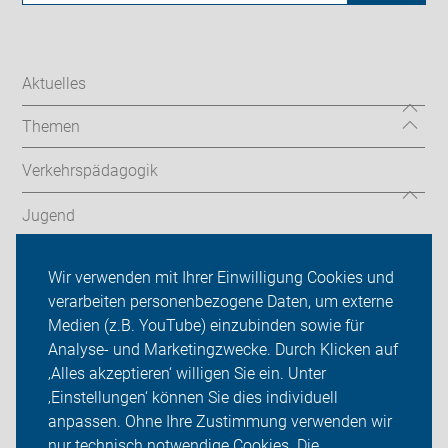
Aktuelles
Themen
Verkehrspädagogik
Jugend
Veranstaltungen
Wir verwenden mit Ihrer Einwilligung Cookies und
verarbeiten personenbezogene Daten, um externe
ADFC Rhein-Neckar
Medien (z.B. YouTube) einzubinden sowie für
Analyse- und Marketingzwecke. Durch Klicken auf
Sei dabei
‚Alles akzeptieren‘ willigen Sie ein. Unter
Presse
‚Einstellungen‘ können Sie dies individuell
anpassen. Ohne Ihre Zustimmung verwenden wir
Login
nur technisch notwendige Cookies. Die