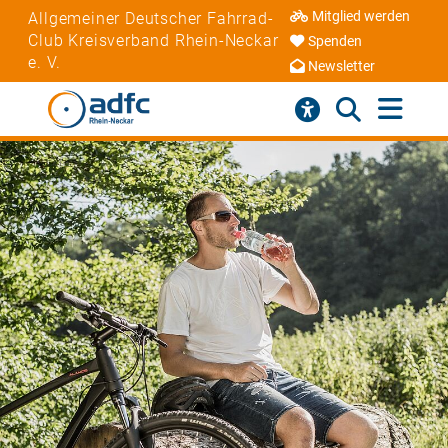
Mitglied werden
Allgemeiner Deutscher Fahrrad-
Club Kreisverband Rhein-Neckar
Spenden
e. V.
Newsletter