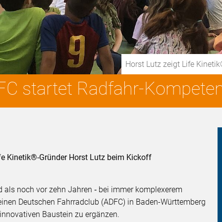
Horst Lutz zeigt Life Kine
C startet Radfahr-Kompetenz
fe Kinetik®-Gründer Horst Lutz beim Kickoff
ad als noch vor zehn Jahren ‑ bei immer komplexerem
meinen Deutschen Fahrradclub (ADFC) in Baden-Württemberg
innovativen Baustein zu ergänzen.