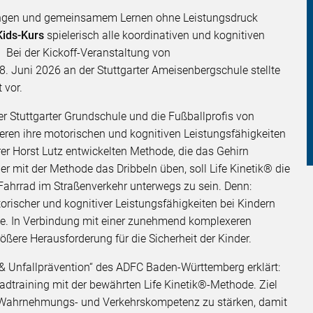
ungen und gemeinsamem Lernen ohne Leistungsdruck
ids-Kurs
spielerisch alle koordinativen und kognitiven
 Bei der Kickoff-Veranstaltung von
. Juni 2026 an der Stuttgarter Ameisenbergschule stellte
 vor.
r Stuttgarter Grundschule und die Fußballprofis von
ren ihre motorischen und kognitiven Leistungsfähigkeiten
rer Horst Lutz entwickelten Methode, die das Gehirn
r mit der Methode das Dribbeln üben, soll Life Kinetik® die
Fahrrad im Straßenverkehr unterwegs zu sein. Denn:
ischer und kognitiver Leistungsfähigkeiten bei Kindern
e. In Verbindung mit einer zunehmend komplexeren
ößere Herausforderung für die Sicherheit der Kinder.
& Unfallprävention“ des ADFC Baden-Württemberg erklärt:
adtraining mit der bewährten Life Kinetik®-Methode. Ziel
s-, Wahrnehmungs- und Verkehrskompetenz zu stärken, damit