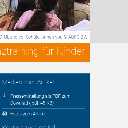
tik®-Übung vor Schüler_innen vor. © ADFC BW
training für Kinder
Medien zum Artikel
Pressemitteilung als PDF zum
Downlad (.pdf, 48 KB)
Fotos zum Artikel
Kontakt zum Artikel