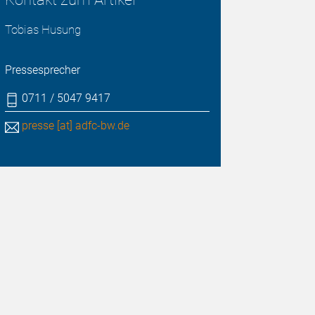
Tobias Husung
Pressesprecher
0711 / 5047 9417
presse [at] adfc-bw.de