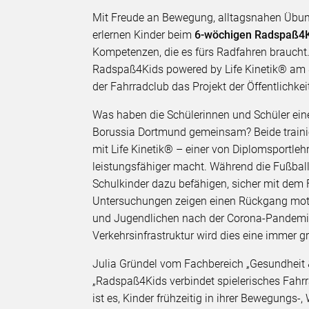
Mit Freude an Bewegung, alltagsnahen Üb
erlernen Kinder beim
6-wöchigen Radspaß4K
Kompetenzen, die es fürs Radfahren braucht.
Radspaß4Kids powered by Life Kinetik® am 8
der Fahrradclub das Projekt der Öffentlichkeit
Was haben die Schülerinnen und Schüler eine
Borussia Dortmund gemeinsam? Beide trainie
mit Life Kinetik® – einer von Diplomsportleh
leistungsfähiger macht. Während die Fußballe
Schulkinder dazu befähigen, sicher mit dem 
Untersuchungen zeigen einen Rückgang motor
und Jugendlichen nach der Corona-Pandemi
Verkehrsinfrastruktur wird dies eine immer gr
Julia Gründel vom Fachbereich „Gesundheit 
„Radspaß4Kids verbindet spielerisches Fahrr
ist es, Kinder frühzeitig in ihrer Bewegung