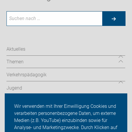
Aktuelles
Themen
Verkehrspädagogik
Jugend
Veranstaltungen
Wir verwenden mit Ihrer Einwilligung Cookies und
verarbeiten personenbezogene Daten, um externe
ADFC Rhein-Neckar
Medien (z.B. YouTube) einzubinden sowie für
Analyse- und Marketingzwecke. Durch Klicken auf
Sei dabei