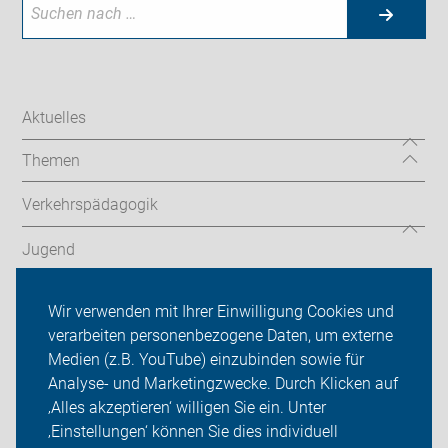
Aktuelles
Themen
Verkehrspädagogik
Jugend
Veranstaltungen
Wir verwenden mit Ihrer Einwilligung Cookies und
verarbeiten personenbezogene Daten, um externe
ADFC Rhein-Neckar
Medien (z.B. YouTube) einzubinden sowie für
Analyse- und Marketingzwecke. Durch Klicken auf
Sei dabei
‚Alles akzeptieren‘ willigen Sie ein. Unter
Presse
‚Einstellungen‘ können Sie dies individuell