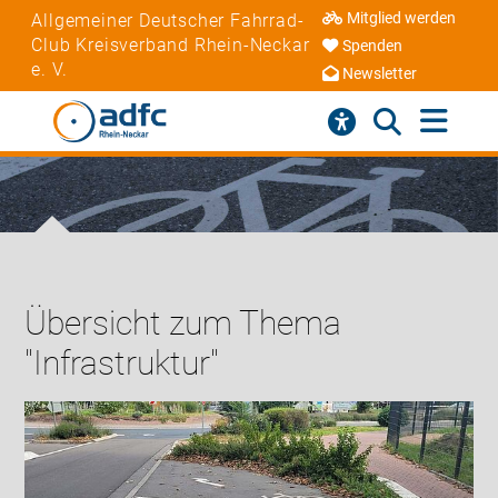
Mitglied werden
Allgemeiner Deutscher Fahrrad-
Club Kreisverband Rhein-Neckar
Spenden
e. V.
Newsletter
Übersicht zum Thema
"Infrastruktur"