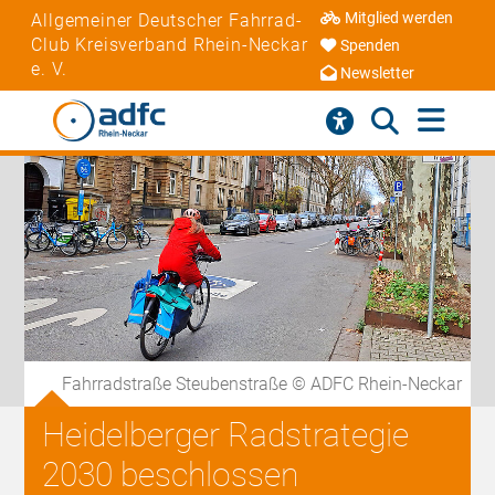
Mitglied werden
Allgemeiner Deutscher Fahrrad-
Club Kreisverband Rhein-Neckar
Spenden
e. V.
Newsletter
Fahrradstraße Steubenstraße © ADFC Rhein-Neckar
Heidelberger Radstrategie
2030 beschlossen